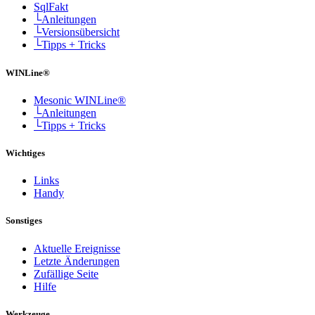
SqlFakt
└Anleitungen
└Versionsübersicht
└Tipps + Tricks
WINLine®
Mesonic WINLine®
└Anleitungen
└Tipps + Tricks
Wichtiges
Links
Handy
Sonstiges
Aktuelle Ereignisse
Letzte Änderungen
Zufällige Seite
Hilfe
Werkzeuge