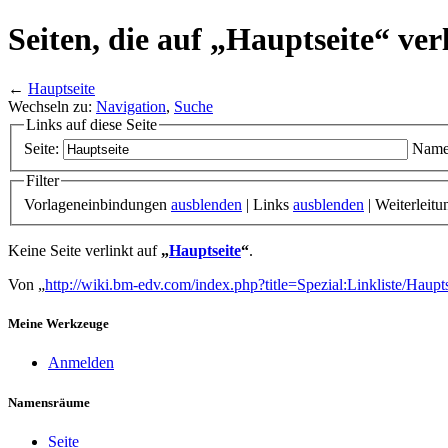
Seiten, die auf „Hauptseite“ ver
←
Hauptseite
Wechseln zu:
Navigation
,
Suche
Links auf diese Seite
Seite:
Name
Filter
Vorlageneinbindungen
ausblenden
| Links
ausblenden
| Weiterleit
Keine Seite verlinkt auf
„
Hauptseite
“
.
Von „
http://wiki.bm-edv.com/index.php?title=Spezial:Linkliste/Haupts
Meine Werkzeuge
Anmelden
Namensräume
Seite