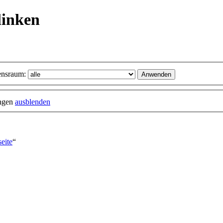
linken
nsraum:
ungen
ausblenden
eite
“