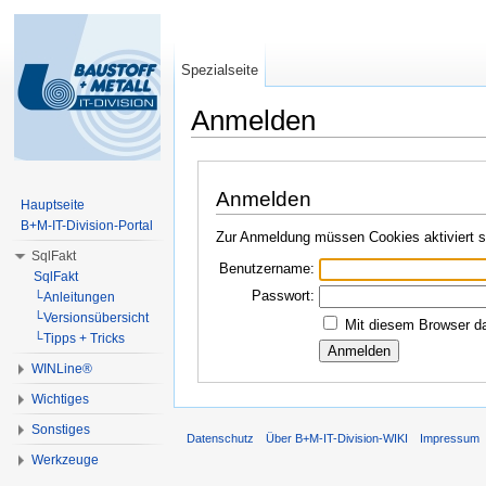
Spezialseite
Anmelden
Wechseln zu:
Navigation
,
Suche
Anmelden
Hauptseite
B+M-IT-Division-Portal
Zur Anmeldung müssen Cookies aktiviert s
SqlFakt
Benutzername:
SqlFakt
Passwort:
└Anleitungen
└Versionsübersicht
Mit diesem Browser da
└Tipps + Tricks
WINLine®
Wichtiges
Sonstiges
Datenschutz
Über B+M-IT-Division-WIKI
Impressum
Werkzeuge