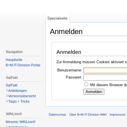
Spezialseite
Anmelden
Wechseln zu:
Navigation
,
Suche
Anmelden
Navigation
Hauptseite
Zur Anmeldung müssen Cookies aktiviert s
B+M-IT-Division-Portal
Benutzername:
Passwort:
SqlFakt
Mit diesem Browser da
SqlFakt
└Anleitungen
└Versionsübersicht
└Tipps + Tricks
WINLine®
Datenschutz
Über B+M-IT-Division-WIKI
Impressum
Mesonic WINLine®